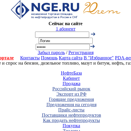
Сейчас на сайте
1 абонент
Забыл пароль
/
Регистрация
ортале
Контакты
Помощь
Карта сайта
В "Избранное"
PDA-ве
 спрос на бензин, дизельное топливо, мазут и битум, нефть, г
НефтеБаза
Кабинет
Продажа
Российский рынок
Экспорт из РФ
Горящие предложения
Предложения на сегодня
Прайс-листы
Поставщики нефтепродуктов
Как продать нефтепродукты
Покупка
Тендеры