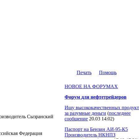
Печать
Помощь
НОВОЕ НА ФОРУМАХ
Форум для нефтетрейдеров
Ищу высококачественных продукт
за разумные деньги
(
последнее
производитель Сызранский
сообщение
20.03 14:02
)
Паспорт на Бензин АИ-95-К5
Российская Федерация
Производитель НКНПЗ