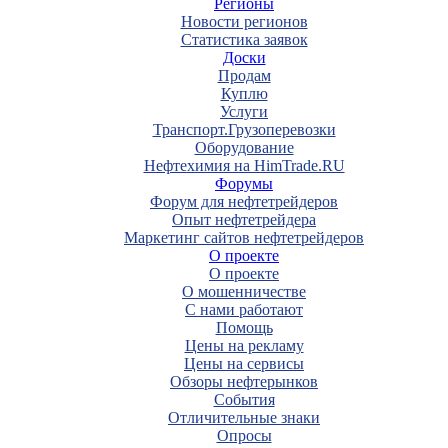
Регионы
Новости регионов
Статистика заявок
Доски
Продам
Куплю
Услуги
Транспорт.Грузоперевозки
Оборудование
Нефтехимия на HimTrade.RU
Форумы
Форум для нефтетрейдеров
Опыт нефтетрейдера
Маркетинг сайтов нефтетрейдеров
О проекте
О проекте
О мошенничестве
С нами работают
Помощь
Цены на рекламу
Цены на сервисы
Обзоры нефтерынков
События
Отличительные знаки
Опросы