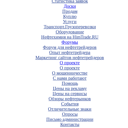
Статистика заявок
Доски
Продам
Куплю
Услуги
Транспорт.Грузоперевозки
Оборудование
Нефтехимия на HimTrade.RU
Форумы
Форум для нефтетрейдеров
Опыт нефтетрейдера
Маркетинг сайтов нефтетрейдеров
О проекте
О проекте
О мошенничестве
С нами работают
Помощь
Цены на рекламу
Цены на сервисы
Обзоры нефтерынков
События
Отличительные знаки
Опросы
Письмо администрации
Контакты