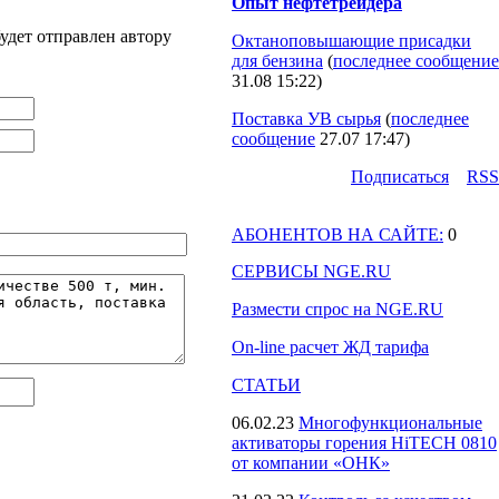
Опыт нефтетрейдера
удет отправлен автору
Октаноповышающие присадки
для бензина
(
последнее сообщение
31.08 15:22
)
Поставка УВ сырья
(
последнее
сообщение
27.07 17:47
)
Подпиcаться
RSS
АБОНЕНТОВ НА САЙТЕ:
0
СЕРВИСЫ NGE.RU
Размести спрос на NGE.RU
On-line расчет ЖД тарифа
СТАТЬИ
06.02.23
Многофункциональные
активаторы горения HiTECH 0810
от компании «ОНК»