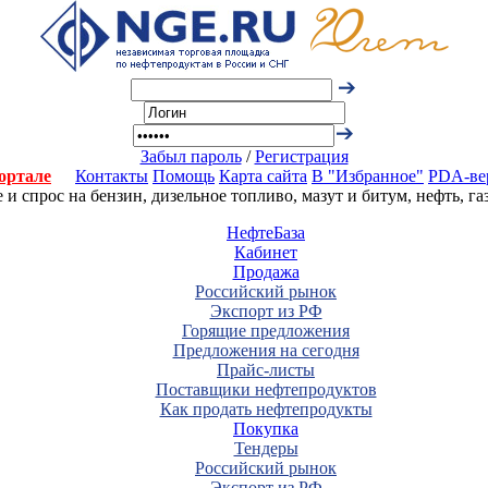
Забыл пароль
/
Регистрация
ортале
Контакты
Помощь
Карта сайта
В "Избранное"
PDA-ве
 спрос на бензин, дизельное топливо, мазут и битум, нефть, г
НефтеБаза
Кабинет
Продажа
Российский рынок
Экспорт из РФ
Горящие предложения
Предложения на сегодня
Прайс-листы
Поставщики нефтепродуктов
Как продать нефтепродукты
Покупка
Тендеры
Российский рынок
Экспорт из РФ