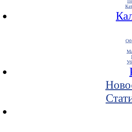
По
Кат
Ка
Объ
Ма
Уб
Ново
Стати