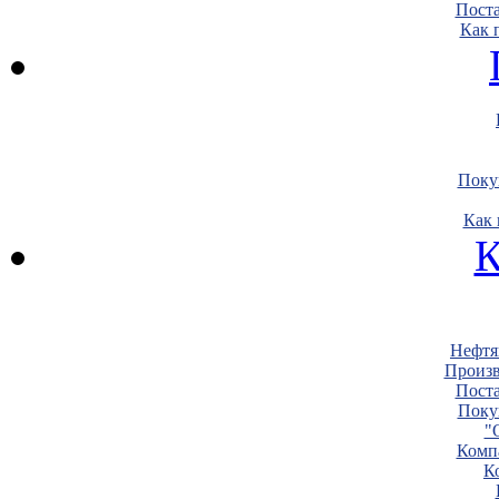
Пост
Как 
Поку
Как 
К
Нефтя
Произв
Пост
Поку
"
Комп
К