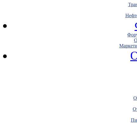
Тра
Нефт
Фору
О
Маркети
О
О
О
Пи