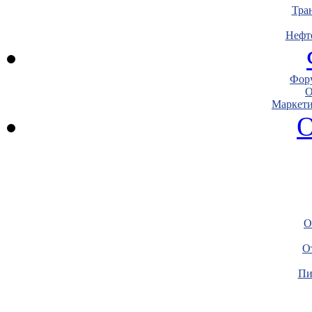
Тра
Нефт
Фору
О
Маркети
О
О
О
Пи