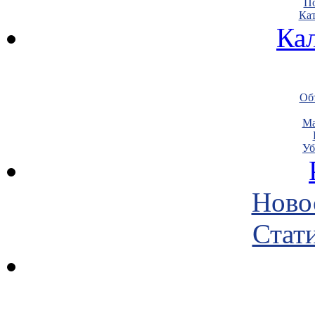
По
Кат
Ка
Объ
Ма
Уб
Ново
Стати