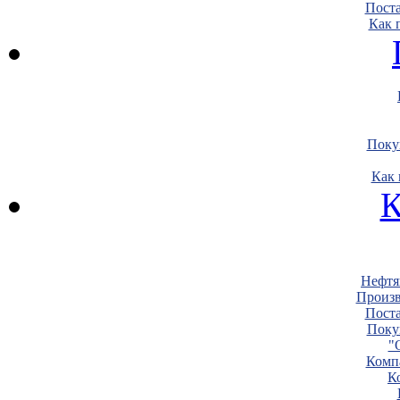
Пост
Как 
Поку
Как 
К
Нефтя
Произв
Пост
Поку
"
Комп
К