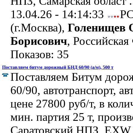
НПЗ, Самарская област .
13.04.26 - 14:14:33
Р
(г.Москва),
Голенищев 
Борисович
, Российская
Показов: 35
Поставляем битум дорожный БНД 60/90 (а/м), 500 т
Поставляем Битум дор
60/90, автотранспорт, а
цене 27800 руб/т, в коли
мин. партия 25 т, произ
Саратовский НПЗ, EXW,