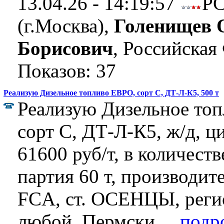
13.04.26 - 14:19:57
Р
(г.Москва),
Голенищев 
Борисович
, Российская
Показов: 37
Реализую Дизельное топливо ЕВРО, сорт C, ДТ-Л-К5, 500 т
Реализую Дизельное то
сорт C, ДТ-Л-К5, ж/д, ц
61600 руб/т, в количеств
партия 60 т, производит
FCA, ст. ОСЕНЦЫ, реги
любой, Пермски ...
подр