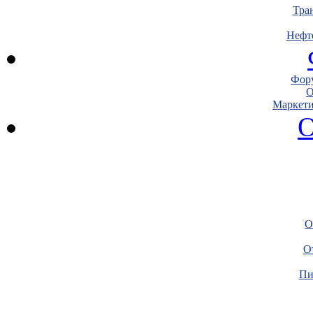
Тра
Нефт
Фору
О
Маркети
О
О
О
Пи