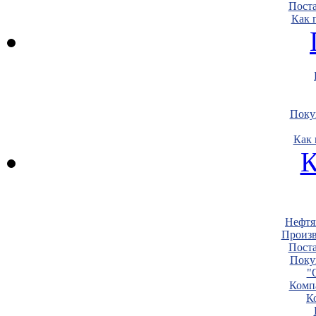
Пост
Как 
Поку
Как 
К
Нефтя
Произв
Пост
Поку
"
Комп
К