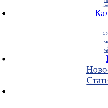
По
Кат
Ка
Объ
Ма
Уб
Ново
Стати