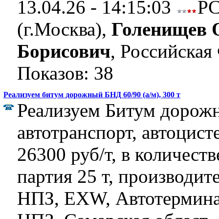
13.04.26 - 14:15:03
Р
(г.Москва),
Голенищев 
Борисович
, Российская
Показов: 38
Реализуем битум дорожный БНД 60/90 (а/м), 300 т
Реализуем Битум дорож
автотранспорт, автоцист
26300 руб/т, в количеств
партия 25 т, производи
НПЗ, EXW, Автотермин