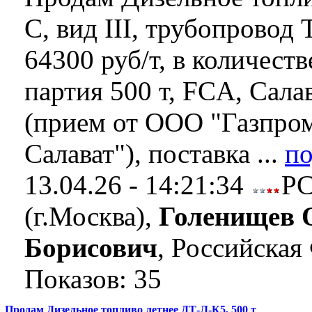
С, вид III, трубопровод
64300 руб/т, в количеств
партия 500 т, FCA, Сал
(прием от ООО "Газпро
Салават"), поставка ...
по
13.04.26 - 14:21:34
Р
(г.Москва),
Голенищев 
Борисович
, Российская
Показов: 35
Продам Дизельное топливо летнее ДТ-Л-К5, 500 т