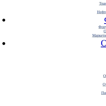
Тра
Нефт
Фору
О
Маркети
О
О
О
Пи