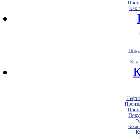
Пост
Как 
Поку
Как 
К
Нефтя
Произв
Пост
Поку
"
Комп
К