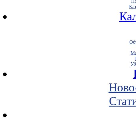
По
Кат
Ка
Объ
Ма
Уб
Ново
Стати