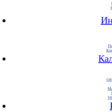
Ин
По
Кат
Ка
Объ
Ма
Уб