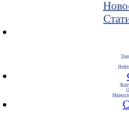
Ново
Стати
Тра
Нефт
Фору
О
Маркети
О