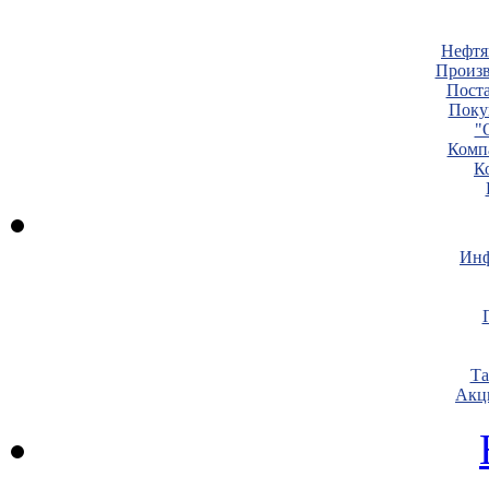
Нефтя
Произв
Пост
Поку
"
Комп
К
Инф
Т
Акц