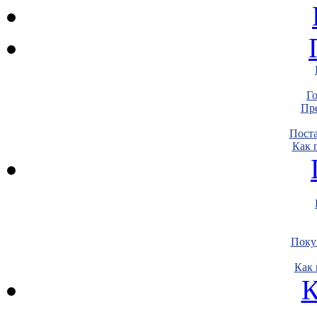
Г
Пре
Пост
Как 
Поку
Как 
К