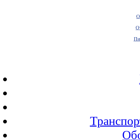
О
О
Пи
Транспор
Об