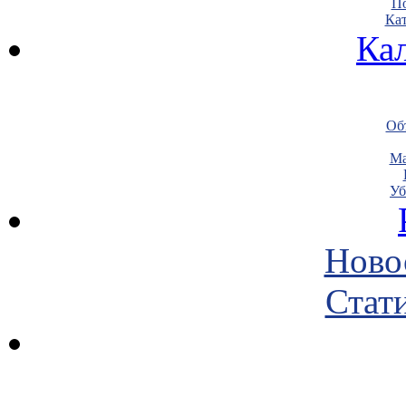
По
Кат
Ка
Объ
Ма
Уб
Ново
Стати