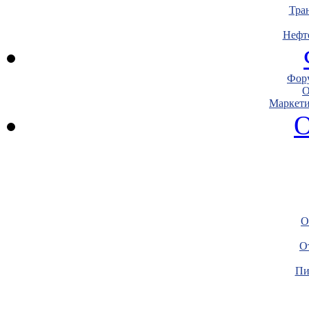
Тра
Нефт
Фору
О
Маркети
О
О
О
Пи