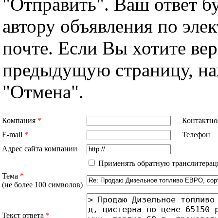
"Отправить". Ваш ответ б
автору объявления по эле
почте. Если Вы хотите вер
предыдущую страницу, н
"Отмена".
Компания
*
Контактно
E-mail
*
Телефон
Адрес сайта компании
Применять обратную транслитерац
Тема
*
(не более 100 символов)
Текст ответа
*