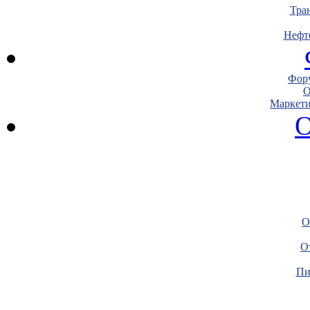
Тра
Нефт
Фору
О
Маркети
О
О
О
Пи