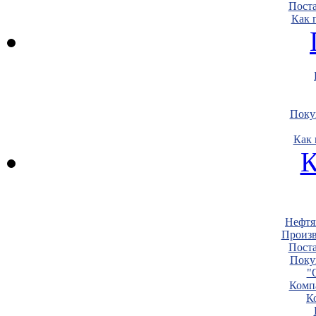
Пост
Как 
Поку
Как 
К
Нефтя
Произв
Пост
Поку
"
Комп
К