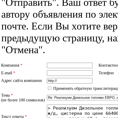
"Отправить". Ваш ответ б
автору объявления по эле
почте. Если Вы хотите вер
предыдущую страницу, н
"Отмена".
Компания
*
Контактно
E-mail
*
Телефон
Адрес сайта компании
Применять обратную транслитерац
Тема
*
(не более 100 символов)
Текст ответа
*