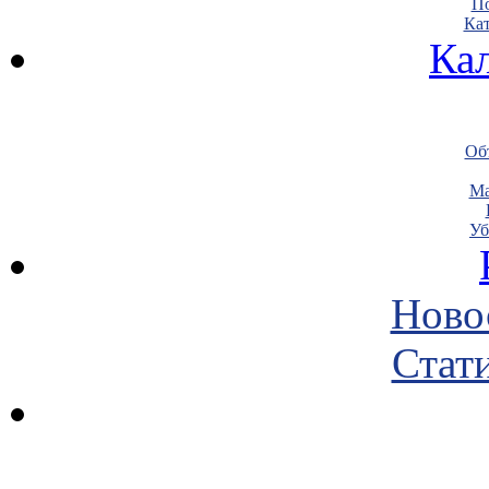
По
Кат
Ка
Объ
Ма
Уб
Ново
Стати