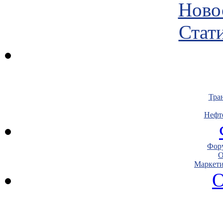
Ново
Стати
Тра
Нефт
Фору
О
Маркети
О