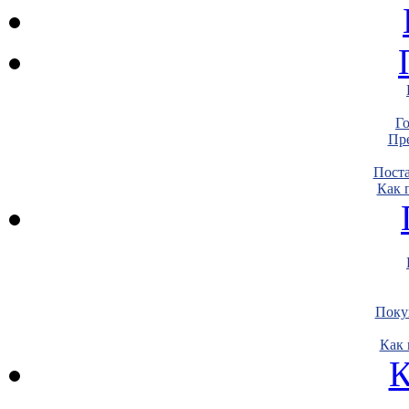
Г
Пре
Пост
Как 
Поку
Как 
К