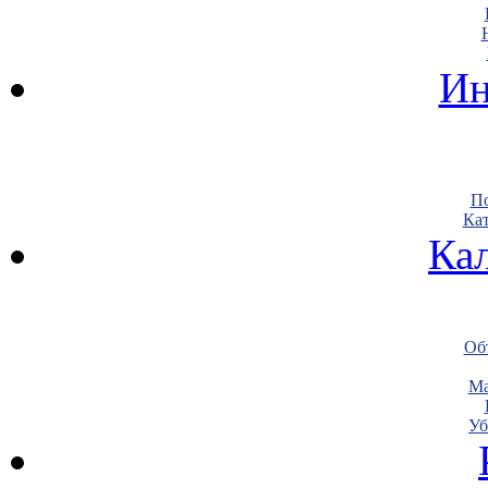
Ин
По
Кат
Ка
Объ
Ма
Уб