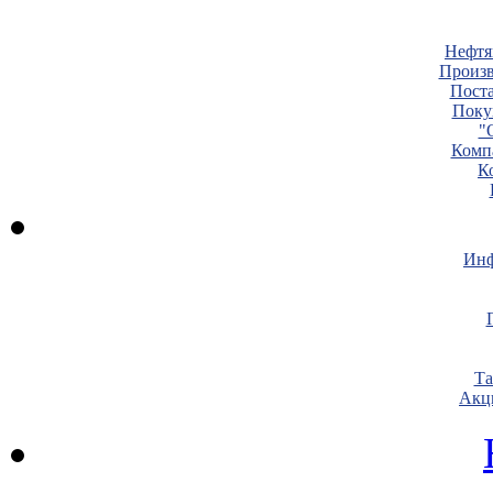
Нефтя
Произв
Пост
Поку
"
Комп
К
Инф
Т
Акц