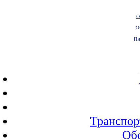
О
О
Пи
Транспор
Об