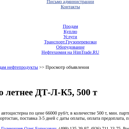
Письмо администрации
Контакты
Продам
Куплю
Услуги
Транспорт.Грузоперевозки
Оборудование
Нефтехимия на HimTrade.RU
дам нефтепродукты
>> Просмотр объявления
 летнее ДТ-Л-К5, 500 т
втоцистерна по цене 66000 руб/т, в количестве 500 т, мин. парт
стан, поставка 3-5 дней с даты оплаты, оплата предоплата, п
,
Голенищев Олег Борисович
, (499) 135-29-97, (926) 711-23-75, 