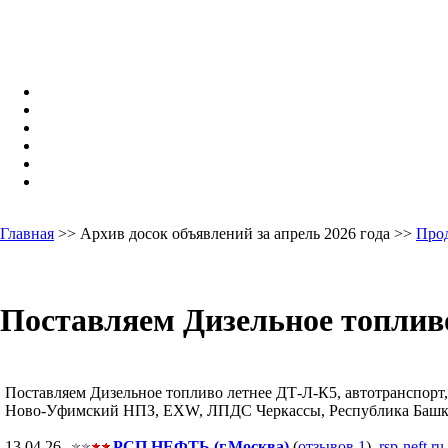
Главная
>> Архив досок объявлений за апрель 2026 года >>
Про
Поставляем Дизельное топливо
Поставляем Дизельное топливо летнее ДТ-Л-К5, автотранспорт, а
Ново-Уфимский НПЗ, EXW, ЛПДС Черкассы, Республика Башкорто
13.04.26,
РСП НЕФТЬ (г.Москва)
(
отзывов 1
),
rsp-neft.ru