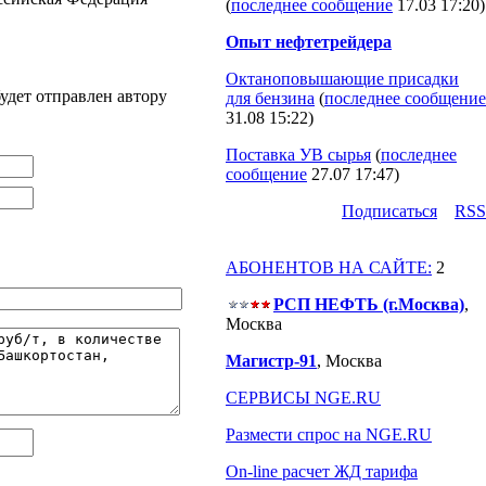
(
последнее сообщение
17.03 17:20
)
Опыт нефтетрейдера
Октаноповышающие присадки
удет отправлен автору
для бензина
(
последнее сообщение
31.08 15:22
)
Поставка УВ сырья
(
последнее
сообщение
27.07 17:47
)
Подпиcаться
RSS
АБОНЕНТОВ НА САЙТЕ:
2
РСП НЕФТЬ (г.Москва)
,
Москва
Магистр-91
, Москва
СЕРВИСЫ NGE.RU
Размести спрос на NGE.RU
On-line расчет ЖД тарифа