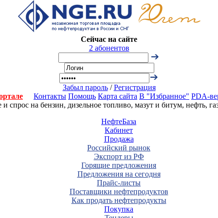
Сейчас на сайте
2 абонентов
Забыл пароль
/
Регистрация
ортале
Контакты
Помощь
Карта сайта
В "Избранное"
PDA-ве
 спрос на бензин, дизельное топливо, мазут и битум, нефть, г
НефтеБаза
Кабинет
Продажа
Российский рынок
Экспорт из РФ
Горящие предложения
Предложения на сегодня
Прайс-листы
Поставщики нефтепродуктов
Как продать нефтепродукты
Покупка
Тендеры