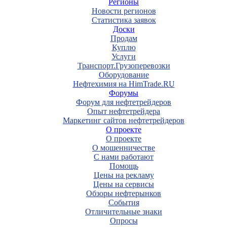
Регионы
Новости регионов
Статистика заявок
Доски
Продам
Куплю
Услуги
Транспорт.Грузоперевозки
Оборудование
Нефтехимия на HimTrade.RU
Форумы
Форум для нефтетрейдеров
Опыт нефтетрейдера
Маркетинг сайтов нефтетрейдеров
О проекте
О проекте
О мошенничестве
С нами работают
Помощь
Цены на рекламу
Цены на сервисы
Обзоры нефтерынков
События
Отличительные знаки
Опросы