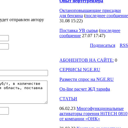
Опыт нефтетрейдера
Октаноповышающие присадки
для бензина
(
последнее сообщение
удет отправлен автору
31.08 15:22
)
Поставка УВ сырья
(
последнее
сообщение
27.07 17:47
)
Подпиcаться
RSS
АБОНЕНТОВ НА САЙТЕ:
0
СЕРВИСЫ NGE.RU
Размести спрос на NGE.RU
On-line расчет ЖД тарифа
СТАТЬИ
06.02.23
Многофункциональные
активаторы горения HiTECH 0810
от компании «ОНК»