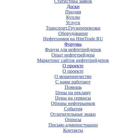
Статистика заявок
Доски
Продам
Куплю
Услуги
Транспорт.Грузоперевозки
Оборудование
Нефтехимия на HimTrade.RU
Форумы
Форум для нефтетрейдеров
Опыт нефтетрейдера
Маркетинг сайтов нефтетрейдеров
О проекте
О проекте
О мошенничестве
С нами работают
Помощь
Цены на рекламу
Цены на сервисы
Обзоры нефтерынков
События
Отличительные знаки
Опросы
Письмо администрации
Контакты