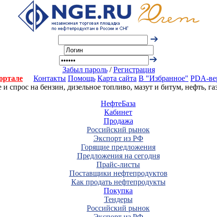
Забыл пароль
/
Регистрация
ортале
Контакты
Помощь
Карта сайта
В "Избранное"
PDA-ве
 спрос на бензин, дизельное топливо, мазут и битум, нефть, г
НефтеБаза
Кабинет
Продажа
Российский рынок
Экспорт из РФ
Горящие предложения
Предложения на сегодня
Прайс-листы
Поставщики нефтепродуктов
Как продать нефтепродукты
Покупка
Тендеры
Российский рынок
Экспорт из РФ